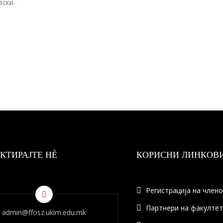
вски.
КТИРАЈТЕ НÈ
КОРИСНИ ЛИНКОВ
Регистрација на член
Партнери на факулте
admin@ffosz.ukim.edu.mk