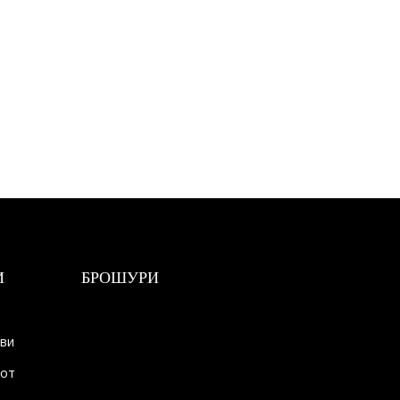
И
БРОШУРИ
ови
тот