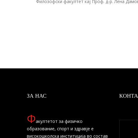
Филозофски факултет кај Проф. д-р. Лена Дамо
ЗА НАС
КОНТА
Ф
акултетот за физичко
образование, спорт и здравје е
високошколска институција во состав