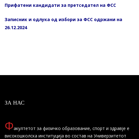
Прифатени кандидати за претседател на ФСС
Записник и одлука од избори за ФСС одржани на
26.12.2024
ЗА НАС
Ф
акултетот за физичко образование, спорт и здравје е
високошколска институција во состав на Универзитетот