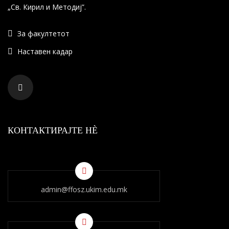
„Св. Кирил и Методиј”.
За факултетот
Наставен кадар
КОНТАКТИРАЈТЕ НÈ
admin@ffosz.ukim.edu.mk