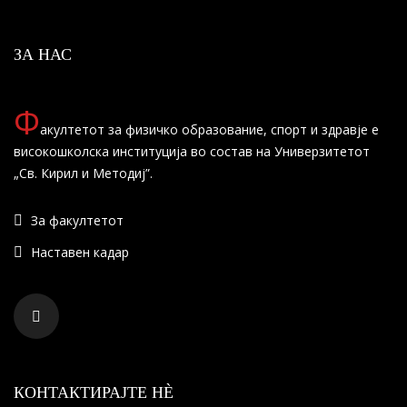
ЗА НАС
Ф
акултетот за физичко образование, спорт и здравје е
високошколска институција во состав на Универзитетот
„Св. Кирил и Методиј”.
За факултетот
Наставен кадар
КОНТАКТИРАЈТЕ НÈ