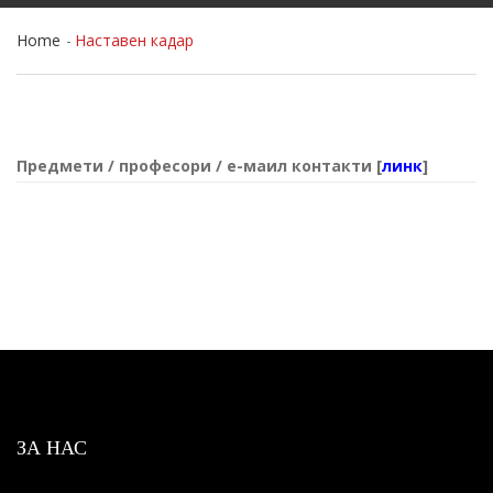
Home
Наставен кадар
Предмети / професори / е-маил контакти [
линк
]
ЗА НАС