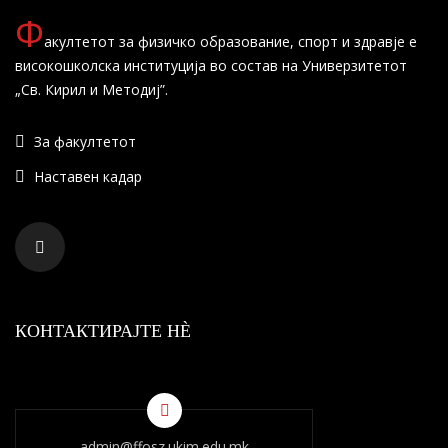
Ф
акултетот за физичко образование, спорт и здравје е
високошколска институција во состав на Универзитетот
„Св. Кирил и Методиј”.
За факултетот
Наставен кадар
КОНТАКТИРАЈТЕ НÈ
admin@ffosz.ukim.edu.mk