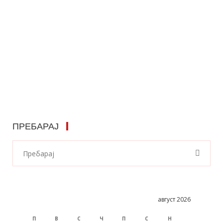
ПРЕБАРАЈ
август 2026
П
В
С
Ч
П
С
Н