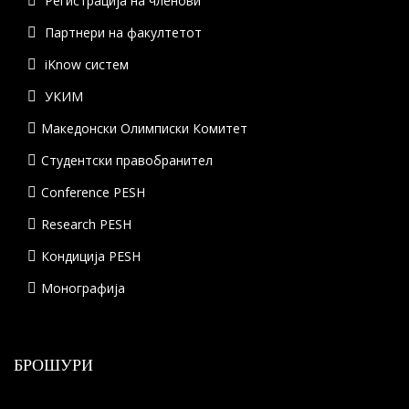
Регистрација на членови
Партнери на факултетот
iKnow систем
УКИМ
Македонски Олимписки Комитет
Студентски правобранител
Conference PESH
Research PESH
Кондиција PESH
Монографија
БРОШУРИ