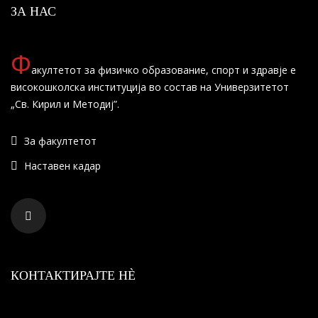
ЗА НАС
Ф
акултетот за физичко образование, спорт и здравје е
високошколска институција во состав на Универзитетот
„Св. Кирил и Методиј”.
За факултетот
Наставен кадар
КОНТАКТИРАЈТЕ НÈ