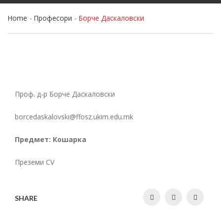
Home
Професори
Борче Даскаловски
Проф. д-р Борче Даскаловски
borcedaskalovski@ffosz.ukim.edu.mk
Предмет: Кошарка
Преземи CV
SHARE