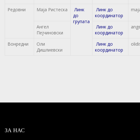
Редовни
Маја Ристеска
Линк
Линк до
maj
до
координатор
групата
Ангел
Линк до
ang
Пејчиновски
координатор
Вонредни
Оли
Линк до
olid
Дишлиевски
координатор
ЗА НАС