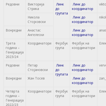
Редовни
Викторија
Линк
Линк до
vikt
Стрика
до
координатор
групата
Никола
Линк до
niko
Стојковски
координатор
Вонредни
Анастас
Линк до
anas
Ангелески
координатор
Трета
Координатори
Фејзбук
Фејзбук на
Еле
година –
група
координатори
Генерација
2023/24
Редовни
Петар
Линк
Линк до
ver
Стојановски
до
координатор
групата
Вонредни
Жан Тосев
Линк до
zan
координатор
Четврта
Координатори
Фејзбук
Фејзбук на
Еле
година –
група
координатори
Генерација
2022/23