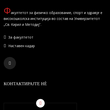
Ф
акултетот за физичко образование, спорт и здравје е
високошколска институција во состав на Универзитетот
„Св. Кирил и Методиј”.
За факултетот
Наставен кадар
КОНТАКТИРАЈТЕ НÈ