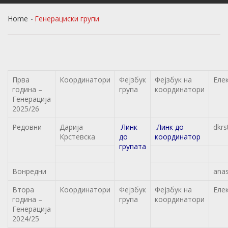
Home
Генерациски групи
Прва
Координатори
Фејзбук
Фејзбук на
Еле
година –
група
координатори
Генерација
2025/26
Редовни
Дарија
Линк
Линк до
dkr
Крстевска
до
координатор
групата
Вонредни
anas
Втора
Координатори
Фејзбук
Фејзбук на
Еле
година –
група
координатори
Генерација
2024/25