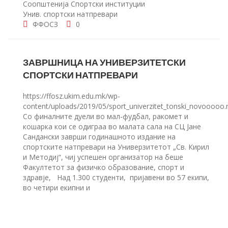
Соопштенија
Спортски институции
Унив. спортски натпревари
ФФОСЗ
0
ЗАВРШНИЦА НА УНИВЕРЗИТЕТСКИ
СПОРТСКИ НАТПРЕВАРИ
https://ffosz.ukim.edu.mk/wp-
content/uploads/2019/05/sport_univerzitet_tonski_novooooo
Со финалните дуели во мал-фудбал, ракомет и
кошарка кои се одиграа во малата сала на СЦ Јане
Сандански заврши годинашното издание на
спортските натпревари на Универзитетот „Св. Кирил
и Методиј“, чиј успешен организатор на беше
Факултетот за физичко образование, спорт и
здравје, Над 1.300 студенти, пријавени во 57 екипи,
во четири екипни и