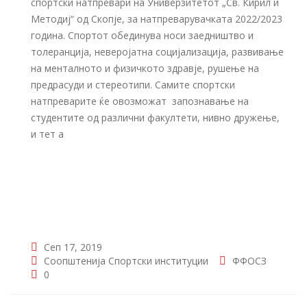
спортски натпревари на Универзитетот „Св. Кирил и
Методиј“ од Скопје, за натпреварувачката 2022/2023
година. Спортот обединува носи заедништво и
толеранција, неверојатна социјализација, развивање
на менталното и физичкото здравје, рушење на
предрасуди и стереотипи. Самите спортски
натпреварите ќе овозможат запознавање на
студентите од различни факултети, нивно дружење,
и тет а
Сеп 17, 2019
Соопштенија
Спортски институции
ФФОСЗ
0