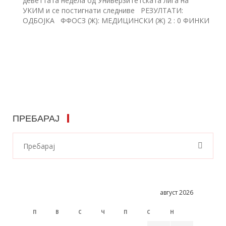
дeветтата недела од Универзитетската лига на
УКИМ и се постигнати следниве РЕЗУЛТАТИ:
ОДБОЈКА ФФОСЗ (Ж): МЕДИЦИНСКИ (Ж) 2 : 0 ФИНКИ
ПРЕБАРАЈ
август 2026
П
В
С
Ч
П
С
Н