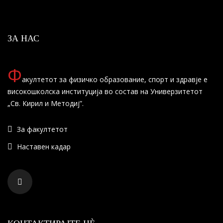
ЗА НАС
Ф
акултетот за физичко образование, спорт и здравје е
високошколска институција во состав на Универзитетот
„Св. Кирил и Методиј”.
За факултетот
Наставен кадар