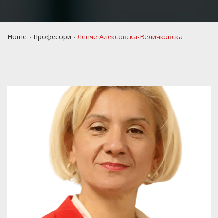
Home
Професори
Ленче Алексовска-Величковска