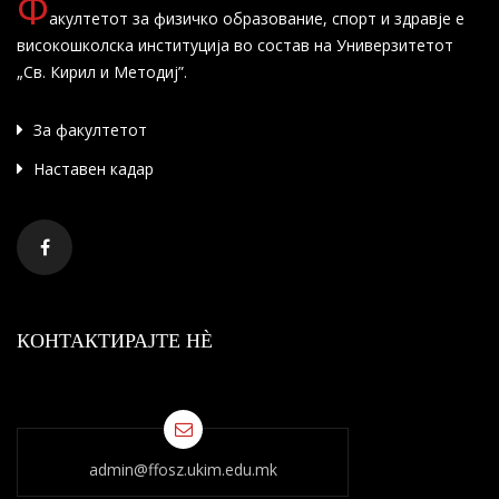
Ф
акултетот за физичко образование, спорт и здравје е
високошколска институција во состав на Универзитетот
„Св. Кирил и Методиј”.
За факултетот
Наставен кадар
КОНТАКТИРАЈТЕ НÈ
admin@ffosz.ukim.edu.mk