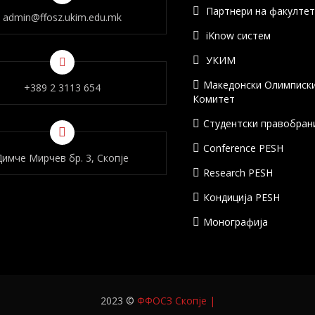
Партнери на факулте
admin@ffosz.ukim.edu.mk
iKnow систем
УКИМ
Македонски Олимписк
+389 2 3113 654
Комитет
Студентски правобран
Conference PESH
Димче Мирчев бр. 3, Скопје
Research PESH
Кондиција PESH
Монографија
2023 ©
ФФОСЗ Скопје
|