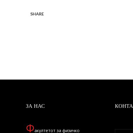
SHARE
ЗА НАС
КОНТА
Ф
акултетот за физичко