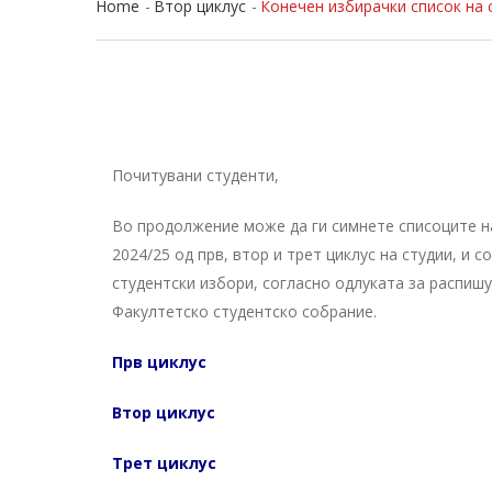
Home
Втор циклус
Конечен избирачки список на 
Почитувани студенти,
Во продолжение може да ги симнете списоците на
2024/25 од прв, втор и трет циклус на студии, и 
студентски избори, согласно одлуката за распиш
Факултетско студентско собрание.
Прв циклус
Втор циклус
Трет циклус