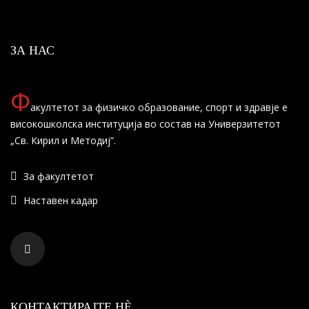
ЗА НАС
Ф
акултетот за физичко образование, спорт и здравје е
високошколска институција во состав на Универзитетот
„Св. Кирил и Методиј”.
За факултетот
Наставен кадар
КОНТАКТИРАЈТЕ НÈ