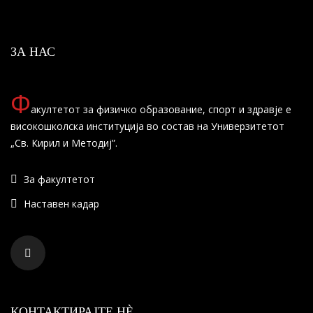
ЗА НАС
Ф
акултетот за физичко образование, спорт и здравје е
високошколска институција во состав на Универзитетот
„Св. Кирил и Методиј”.
За факултетот
Наставен кадар
КОНТАКТИРАЈТЕ НÈ