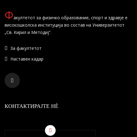
Ф
акултетот за физичко образование, спорт и здравје е
високошколска институција во состав на Универзитетот
„Св. Кирил и Методиј”.
За факултетот
Наставен кадар
КОНТАКТИРАЈТЕ НÈ