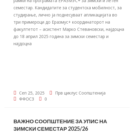
рамки на програмата ЕРАЗМУС+ за зимски и летен
семестар. Кандидатите за студентска мобилност, за
студирање, лично ја поднесуваат апликацијата во
три примероци до Еразмус+ координаторот на
факултетот – асистент Марко Стевановски, најдоцна
до 18 април 2025 година за зимски семестар и
најдоцна
Сеп 25, 2025
Прв циклус
Соопштенија
ФФОСЗ
0
ВАЖНО СООПШТЕНИЕ ЗА УПИС НА
ЗИМСКИ СЕМЕСТАР 2025/26