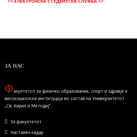
>> ЕЛЕКТРОНСКА СТУДЕНТСКА СЛУЖБА <<
ЗА НАС
Ф
акултетот за физичко образование, спорт и здравје е
високошколска институција во состав на Универзитетот
„Св. Кирил и Методиј”.
За факултетот
Наставен кадар