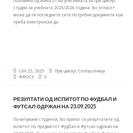
половина од износот на уписнината за прв циклус
студии за учебната 2025/2026 година. Во огласот
може да ги погледнете сите потребни документи кои
треба електронски да
Сеп 25, 2025
Прв циклус
Соопштенија
ФФОСЗ
0
РЕЗУЛТАТИ ОД ИСПИТОТ ПО ФУДБАЛ И
ФУТСАЛ ОДРЖАН НА 23.09.2025
Почитувани студенти, Во прилог се резултатите од
испитот по предметот Фудбал и Футсал одржан на