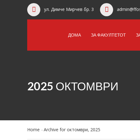
ул. Димче Мирчев бр. 3
admin@ffos
ДОМА
ЗА ФАКУЛТЕТОТ
З
2025 ОКТОМВРИ
Home
Archive for октомври, 2025