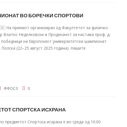
ИОНАТ ВО БОРЕЧКИ СПОРТОВИ
🇲🇰 На приемот организиран од Факултетот за физичко
-р Влатко Неделковски и Продеканот за настава проф. д-
– победници на Европскиот универзитетски шампионат
 Полска (22–25 август 2025 година). Нашите
ФФОСЗ
0
ЕТОТ СПОРТСКА ИСХРАНА
о предметот Спортска исхрана е во среда од 10:00