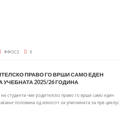
ФФОСЗ
0
ИТЕЛСКО ПРАВО ГО ВРШИ САМО ЕДЕН
А УЧЕБНАТА 2025/26 ГОДИНА
 на студенти чие родителско право го врши само еден
лаќање половина од износот за уписнината за прв циклус