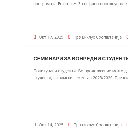
програмата Erasmus+. За нејзино пополнување 
студентска картичка, а времето
Окт 17, 2025
Прв циклус
Соопштенија
СЕМИНАРИ ЗА ВОНРЕДНИ СТУДЕНТИ 
Почитувани студенти, Во продолжение може да
студенти, за зимски семестар 2025/2026. Презе
Окт 14, 2025
Прв циклус
Соопштенија