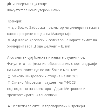
🎓 Универзитет „Скопје“
Факултет за компјутерски науки
Тренери:
👊 д-р Бошко Заборски – селектор на универзитетската
карате репрезентација на Македонија
👊 м-р Жарко Арсовски – селектор на карате тимот на
Универзитетот „Гоце Делчев“ – Штип
А со златен сјај блеснаа и нашите студенти од
Факултетот за физичко образование, спорт и здравје
на Балканскиот куп во кик бокс и маи таи:
🥇 Максим Митровски – студент на ФФОСЗ
🥇 Силвио Мировски – студент на ФФОСЗ
под водство на селекторот Дејан Митровски и
тренерот Драган Атанасовски.
🔥 Честитки за сите натпреварувачи и тренери!