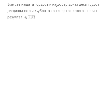
Вие сте нашата гордост и најдобар доказ дека трудот,
дисциплината и љубовта кон спортот секогаш носат
резултат. 💪🇲🇰