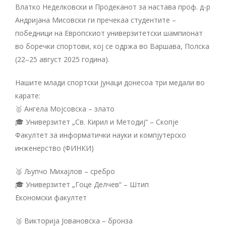
Влатко Неделковски и Продеканот за настава проф. д-р
Андријана Мисовски ги пречекаа студентите –
победници на Европскиот универзитетски шампионат
во боречки спортови, кој се одржа во Варшава, Полска
(22–25 август 2025 година).
Нашите млади спортски јунаци донесоа три медали во
карате:
🥇 Ангела Мојсовска – злато
🎓 Универзитет „Св. Кирил и Методиј“ – Скопје
Факултет за информатички науки и компјутерско
инженерство (ФИНКИ)
🥈 Љупчо Михајлов – сребро
🎓 Универзитет „Гоце Делчев“ – Штип
Економски факултет
🥉 Викторија Јовановска – бронза