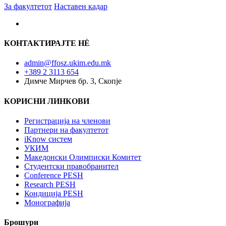
За факултетот
Наставен кадар
КОНТАКТИРАЈТЕ НÈ
admin@ffosz.ukim.edu.mk
+389 2 3113 654
Димче Мирчев бр. 3, Скопје
КОРИСНИ ЛИНКОВИ
Регистрација на членови
Партнери на факултетот
iKnow систем
УКИМ
Македонски Олимписки Комитет
Студентски правобранител
Conference PESH
Research PESH
Кондиција PESH
Монографија
Брошури