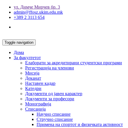
ул. Димче Мирчев бр. 3
admin@ffosz.ukim.edu.mk
+389 2 3113 654
Toggle navigation
Дома
За факултетот
Елаборати за акредитирани студентски програми
Регистрација на членови
Мисија
Деканат
Наставен кадар
Катедри
Документи од јавен карактер
Документи за професори
Монографија
Списанија
Научно списание
Стручно списание
Примена на спортот и физичката активност