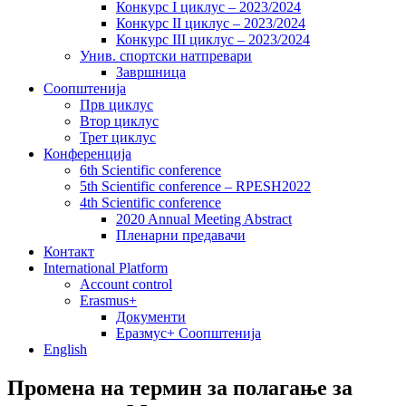
Конкурс I циклус – 2023/2024
Конкурс II циклус – 2023/2024
Конкурс III циклус – 2023/2024
Унив. спортски натпревари
Завршница
Соопштенија
Прв циклус
Втор циклус
Трет циклус
Конференција
6th Scientific conference
5th Scientific conference – RPESH2022
4th Scientific conference
2020 Annual Meeting Abstract
Пленарни предавачи
Контакт
International Platform
Account control
Erasmus+
Документи
Еразмус+ Соопштенија
English
Промена на термин за полагање за