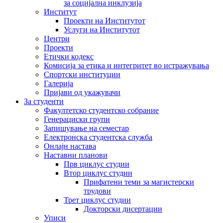
за социјална инклузија
Институт
Проекти на Институтот
Услуги на Институтот
Центри
Проекти
Етички кодекс
Комисија за етика и интегритет во истражувања
Спортски институции
Галерија
Пријави од укажувачи
За студенти
Факултетско студентско собрание
Генерациски групи
Запишување на семестар
Електронска студентска служба
Онлајн настава
Наставни планови
Прв циклус студии
Втор циклус студии
Прифатени теми за магистерски
трудови
Трет циклус студии
Докторски дисертации
Уписи