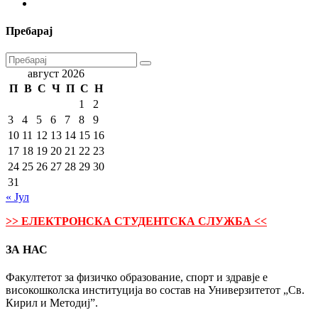
Пребарај
август 2026
П
В
С
Ч
П
С
Н
1
2
3
4
5
6
7
8
9
10
11
12
13
14
15
16
17
18
19
20
21
22
23
24
25
26
27
28
29
30
31
« Јул
>> ЕЛЕКТРОНСКА СТУДЕНТСКА СЛУЖБА <<
ЗА НАС
Факултетот за физичко образование, спорт и здравје е
високошколска институција во состав на Универзитетот „Св.
Кирил и Методиј”.