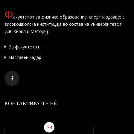
Ф
акултетот за физичко образование, спорт и здравје е
високошколска институција во состав на Универзитетот
„Св. Кирил и Методиј”.
За факултетот
Наставен кадар
КОНТАКТИРАЈТЕ НÈ