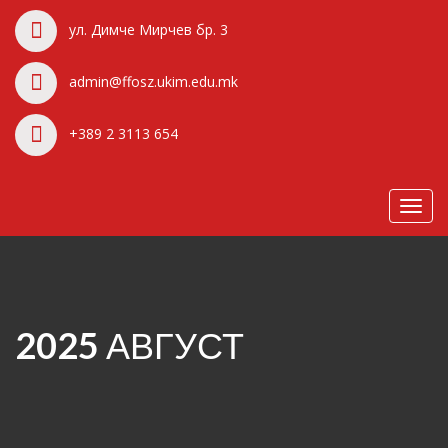
ул. Димче Мирчев бр. 3
admin@ffosz.ukim.edu.mk
+389 2 3113 654
Toggl
navig
2025 АВГУСТ