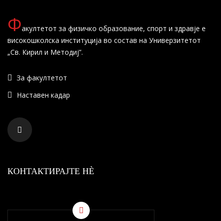
Ф
акултетот за физичко образование, спорт и здравје е
високошколска институција во состав на Универзитетот
„Св. Кирил и Методиј”.
За факултетот
Наставен кадар
КОНТАКТИРАЈТЕ НÈ