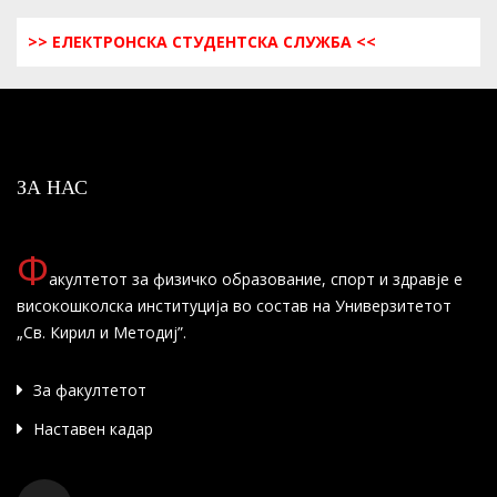
>> ЕЛЕКТРОНСКА СТУДЕНТСКА СЛУЖБА <<
ЗА НАС
Ф
акултетот за физичко образование, спорт и здравје е
високошколска институција во состав на Универзитетот
„Св. Кирил и Методиј”.
За факултетот
Наставен кадар