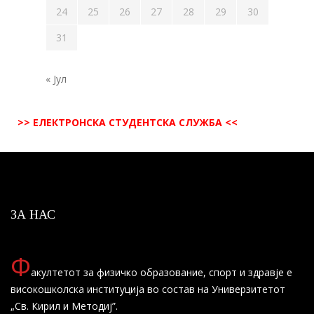
24
25
26
27
28
29
30
31
« Јул
>> ЕЛЕКТРОНСКА СТУДЕНТСКА СЛУЖБА <<
ЗА НАС
Ф
акултетот за физичко образование, спорт и здравје е
високошколска институција во состав на Универзитетот
„Св. Кирил и Методиј”.