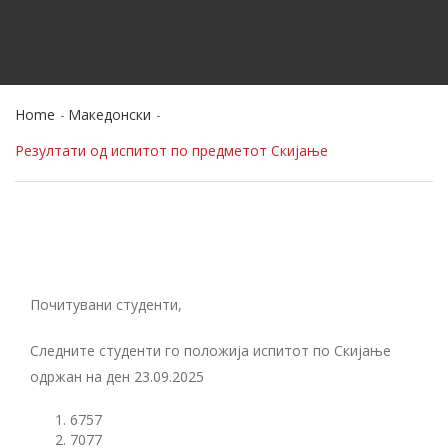
Home
Македонски
Резултати од испитот по предметот Скијање
Почитувани студенти,
Следните студенти го положија испитот по Скијање
одржан на ден 23.09.2025
6757
7077