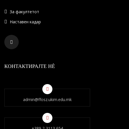
За факултетот
Наставен кадар
КОНТАКТИРАЈТЕ НÈ
admin@ffosz.ukim.edu.mk
+389 2 3113 654