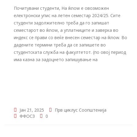
Почитувани студенти, На iknow е овозможен
електронски упис на летен семестар 2024/25. Сите
студенти задолжително треба да го запишат
семестарот во iknow, а уплатниците и заверка во
индекс се прави со веќе внесен семестар на iknow. Во
дадените термини треба да се запишете во
студентската служба на факултетот. (по овој период
има казна за задоцнето запишување на
Јан 21, 2025
Прв циклус
Соопштенија
ФФОСЗ
0