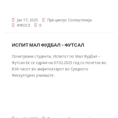
Јан 17, 2025
Прв циклус
Соопштенија
ФФОСЗ
0
ИСПИТ МАЛ ФУДБАЛ – ФУТСАЛ
Почитувани студенти, Испитот по Мал Фудбал –
Футсал ќе се одржи на 07.02.2025 год со почеток во
8:00 часот во амфитеатарот во Средното
Фискултурно училиште.