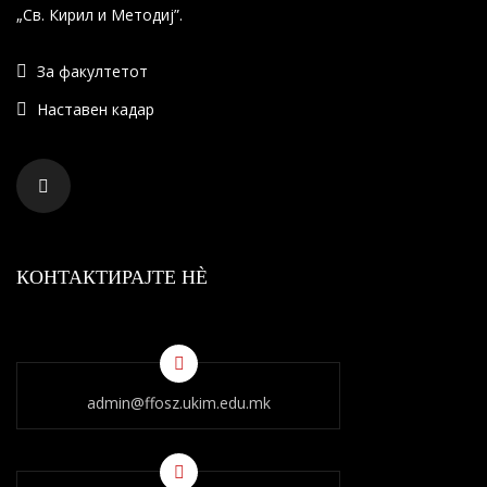
„Св. Кирил и Методиј”.
За факултетот
Наставен кадар
КОНТАКТИРАЈТЕ НÈ
admin@ffosz.ukim.edu.mk