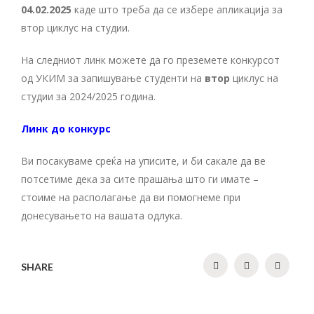
0
4.02.2025
каде што треба да се избере апликација за
втор циклус на студии.
На следниот линк можете да го преземете конкурсот
од УКИМ за запишување студенти на
втор
циклус на
студии за 2024/2025 година.
Линк до конкурс
Ви посакуваме среќа на уписите, и би сакале да ве
потсетиме дека за сите прашања што ги имате –
стоиме на располагање да ви помогнеме при
донесувањето на вашата одлука.
SHARE