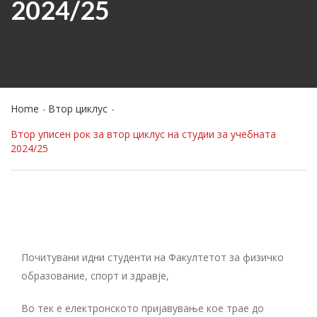
2024/25
Home
Втор циклус
Втор уписен рок за втор циклус на студии за учебната
2024/25
Почитувани идни студенти на Факултетот за физичко
образование, спорт и здравје,
Во тек е електронското пријавување кое трае до