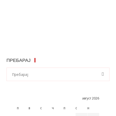
ПРЕБАРАЈ
август 2026
П
В
С
Ч
П
С
Н