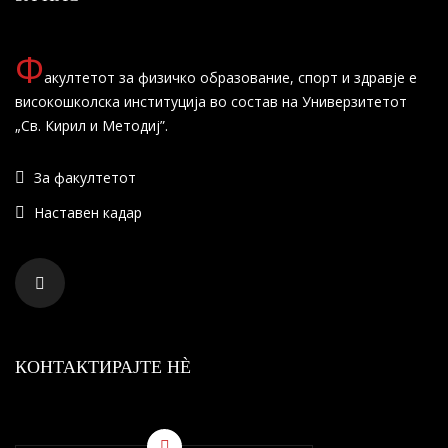
Ф
акултетот за физичко образование, спорт и здравје е
високошколска институција во состав на Универзитетот
„Св. Кирил и Методиј”.
За факултетот
Наставен кадар
КОНТАКТИРАЈТЕ НÈ