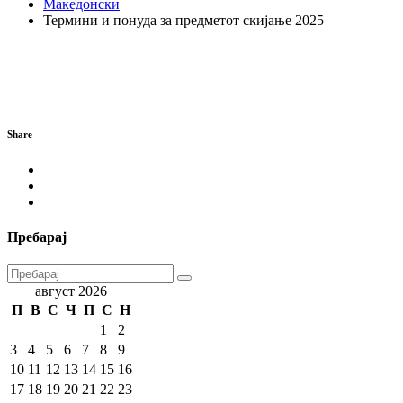
Македонски
Термини и понуда за предметот скијање 2025
Share
Пребарај
август 2026
П
В
С
Ч
П
С
Н
1
2
3
4
5
6
7
8
9
10
11
12
13
14
15
16
17
18
19
20
21
22
23