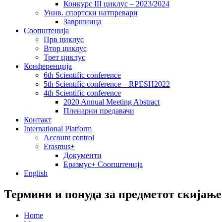
Конкурс III циклус – 2023/2024
Унив. спортски натпревари
Завршница
Соопштенија
Прв циклус
Втор циклус
Трет циклус
Конференција
6th Scientific conference
5th Scientific conference – RPESH2022
4th Scientific conference
2020 Annual Meeting Abstract
Пленарни предавачи
Контакт
International Platform
Account control
Erasmus+
Документи
Еразмус+ Соопштенија
English
Термини и понуда за предметот скијање
Home