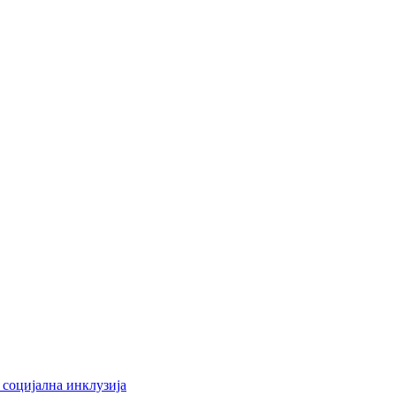
 социјална инклузија