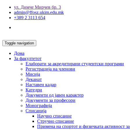
ул. Димче Мирчев бр. 3
admin@ffosz.ukim.edu.mk
+389 2 3113 654
Toggle navigation
Дома
За факултетот
Елаборати за акредитирани студентски програми
Регистрација на членови
Мисија
Деканат
Наставен кадар
Катедри
Документи од јавен карактер
Документи за професори
Монографија
Списанија
Научно списание
Стручно списание
Примена на спортот и физичката активност за