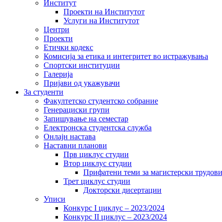
Институт
Проекти на Институтот
Услуги на Институтот
Центри
Проекти
Етички кодекс
Комисија за етика и интегритет во истражувања
Спортски институции
Галерија
Пријави од укажувачи
За студенти
Факултетско студентско собрание
Генерациски групи
Запишување на семестар
Електронска студентска служба
Онлајн настава
Наставни планови
Прв циклус студии
Втор циклус студии
Прифатени теми за магистерски трудов
Трет циклус студии
Докторски дисертации
Уписи
Конкурс I циклус – 2023/2024
Конкурс II циклус – 2023/2024