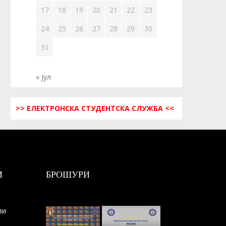
17
18
19
20
21
22
23
24
25
26
27
28
29
30
31
« Јул
>> ЕЛЕКТРОНСКА СТУДЕНТСКА СЛУЖБА <<
И
БРОШУРИ
ви