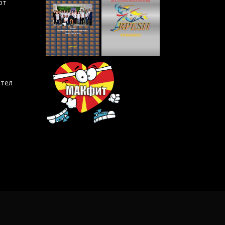
от
ител