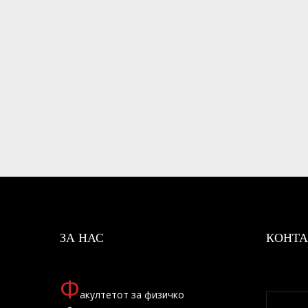
ЗА НАС
КОНТА
Ф
акултетот за физичко