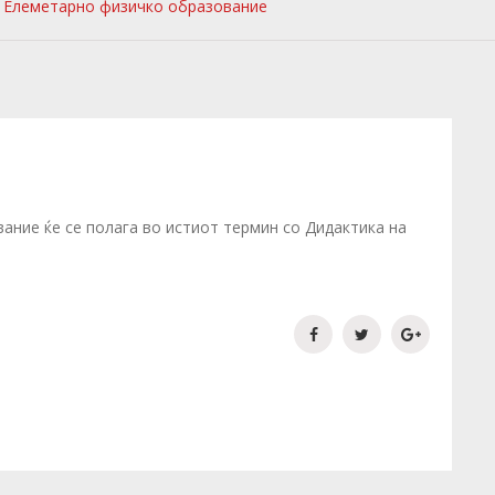
т Елеметарно физичко образование
ние ќе се полага во истиот термин со Дидактика на