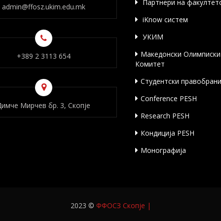
Партнери на факултет
admin@ffosz.ukim.edu.mk
iKnow систем
УКИМ
Македонски Олимписки
+389 2 3113 654
Комитет
Студентски правобран
Conference PESH
Димче Мирчев бр. 3, Скопје
Research PESH
Кондиција PESH
Монографија
2023 ©
ФФОСЗ Скопје
|