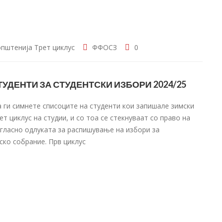
пштенија
Трет циклус
ФФОСЗ
0
УДЕНТИ ЗА СТУДЕНТСКИ ИЗБОРИ 2024/25
 ги симнете списоците на студенти кои запишале зимски
ет циклус на студии, и со тоа се стекнуваат со право на
огласно одлуката за распишување на избори за
ско собрание. Прв циклус