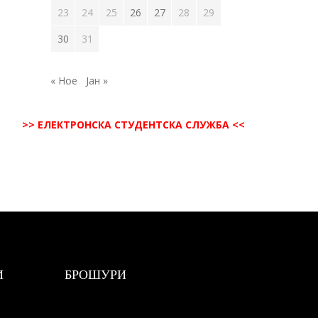
23
24
25
26
27
28
29
30
31
« Ное
Јан »
>> ЕЛЕКТРОНСКА СТУДЕНТСКА СЛУЖБА <<
И
БРОШУРИ