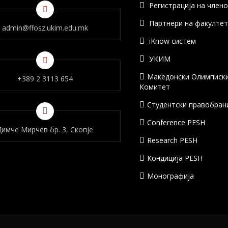
Регистрација на член
Партнери на факулте
admin@ffosz.ukim.edu.mk
iKnow систем
УКИМ
Македонски Олимписк
+389 2 3113 654
Комитет
Студентски правобран
Conference PESH
Димче Мирчев бр. 3, Скопје
Research PESH
Кондиција PESH
Монографија