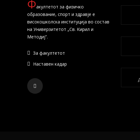
Ф
акултетот за физичко
образование, спорт и здравје е
високошколска институција во состав
на Универзитетот „Св. Кирил и
Методиј”.
За факултетот
Наставен кадар