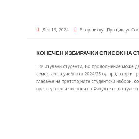
Дек 13, 2024
Втор циклус
Прв циклус
Соо
КОНЕЧЕН ИЗБИРАЧКИ СПИСОК НА СТ
Почитувани студенти, Во продолжение може да
семестар за учебната 2024/25 од прв, втор и тр
гласање на претстојните студентски избори, с
претседател и членови на Факултетско студент