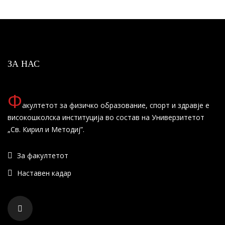
ЗА НАС
Ф
акултетот за физичко образование, спорт и здравје е
високошколска институција во состав на Универзитетот
„Св. Кирил и Методиј”.
За факултетот
Наставен кадар