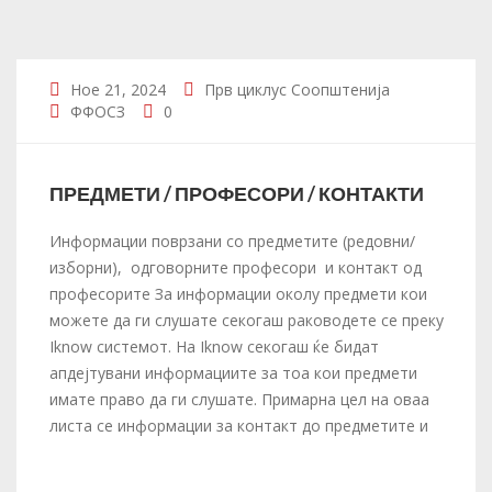
Ное 21, 2024
Прв циклус
Соопштенија
ФФОСЗ
0
ПРЕДМЕТИ / ПРОФЕСОРИ / КОНТАКТИ
Информации поврзани со предметите (редовни/
изборни), одговорните професори и контакт од
професорите За информации околу предмети кои
можете да ги слушате секогаш раководете се преку
Iknow системот. На Iknow секогаш ќе бидат
апдејтувани информациите за тоа кои предмети
имате право да ги слушате. Примарна цел на оваа
листа се информации за контакт до предметите и