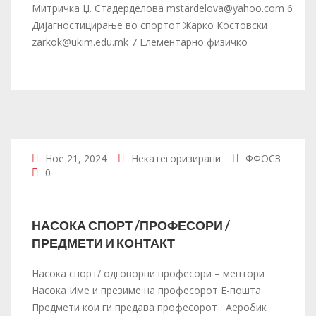
Митричка Џ. Стадерделова mstardelova@yahoo.com 6
Дијагностицирање во спортот Жарко Костовски
zarkok@ukim.edu.mk 7 Елементарно физичко
Ное 21, 2024
Некатегоризирани
ФФОСЗ
0
НАСОКА СПОРТ /ПРОФЕСОРИ /
ПРЕДМЕТИ И КОНТАКТ
Насока спорт/ одговорни професори – ментори
Насока Име и презиме на професорот Е-пошта
Предмети кои ги предава професорот Аеробик