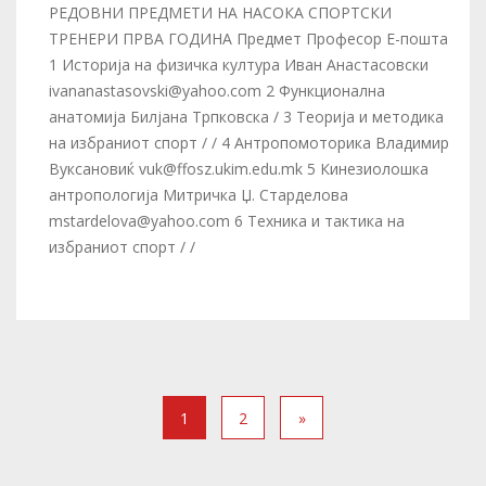
РЕДОВНИ ПРЕДМЕТИ НА НАСОКА СПОРТСКИ
ТРЕНЕРИ ПРВА ГОДИНА Предмет Професор Е-пошта
1 Историја на физичка култура Иван Анастасовски
ivananastasovski@yahoo.com 2 Функционална
анатомија Билјана Трпковска / 3 Теорија и методика
на избраниот спорт / / 4 Антропомоторика Владимир
Вуксановиќ vuk@ffosz.ukim.edu.mk 5 Кинезиолошка
антропологија Митричка Џ. Старделова
mstardelova@yahoo.com 6 Техника и тактика на
избраниот спорт / /
1
2
»