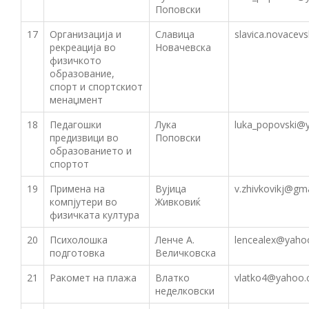
Поповски
17
Организација и
Славица
slavica.novacev
рекреација во
Новачевска
физичкото
образование,
спорт и спортскиот
менаџмент
18
Педагошки
Лука
luka_popovski@
предизвици во
Поповски
образованието и
спортот
19
Примена на
Вујица
v.zhivkovikj@gm
компјутери во
Живковиќ
физичката култура
20
Психолошка
Ленче А.
lencealex@yaho
подготовка
Величковска
21
Ракомет на плажа
Влатко
vlatko4@yahoo
неделковски