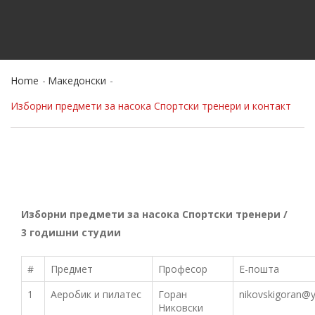
Home
Македонски
Изборни предмети за насока Спортски тренери и контакт
Изборни предмети за насока Спортски тренери /
3 годишни студии
#
Предмет
Професор
Е-пошта
1
Аеробик и пилатес
Горан
nikovskigoran@
Никовски