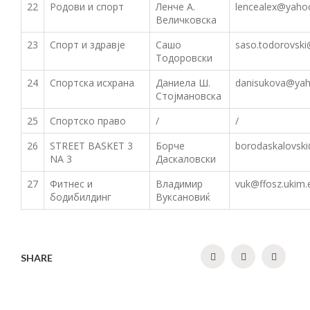
22
Родови и спорт
Ленче А.
lencealex@yaho
Величковска
23
Спорт и здравје
Сашо
saso.todorovski
Тодоровски
24
Спортска исхрана
Даниела Ш.
danisukova@ya
Стојмановска
25
Спортско право
/
/
26
STREET BASKET 3
Борче
borodaskalovsk
NA 3
Даскаловски
27
Фитнес и
Владимир
vuk@ffosz.ukim.
бодибилдинг
Вуксановиќ
SHARE