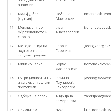
преку движечки
Христовски
аналогии
10
Мал фудбал
Небојша
nmarkovski@hot
(футсал)
Марковски
11
Менаџмент во
Иван
ivananastasovs
образованието и
Анастасовски
спортот
12
Методологија на
Георги
georgigeorgiev
подготовка на
Георгиев
стручни трудови
13
Мини кошарка
Борче
borodaskalovsk
Даскаловски
14
Нутрициониситички
Јасмина
jasnapg965@ya
и суплементациски
Плунцевиќ
протоколи
Глигороска
15
Одбојка на песок
Андријана
zandrijana@yah
Зафировска
16
Олимпизам
Лука
luka_popovski@