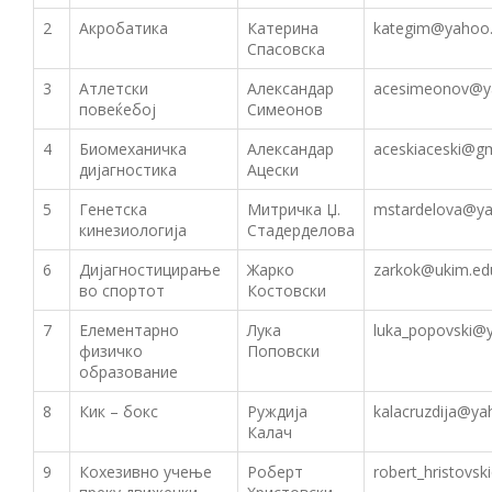
2
Акробатика
Катерина
kategim@yahoo
Спасовска
3
Атлетски
Александар
acesimeonov@y
повеќебој
Симеонов
4
Биомеханичка
Александар
aceskiaceski@g
дијагностика
Ацески
5
Генетска
Митричка Џ.
mstardelova@y
кинезиологија
Стадерделова
6
Дијагностицирање
Жарко
zarkok@ukim.ed
во спортот
Костовски
7
Елементарно
Лука
luka_popovski@
физичко
Поповски
образование
8
Кик – бокс
Руждија
kalacruzdija@y
Калач
9
Кохезивно учење
Роберт
robert_hristovs