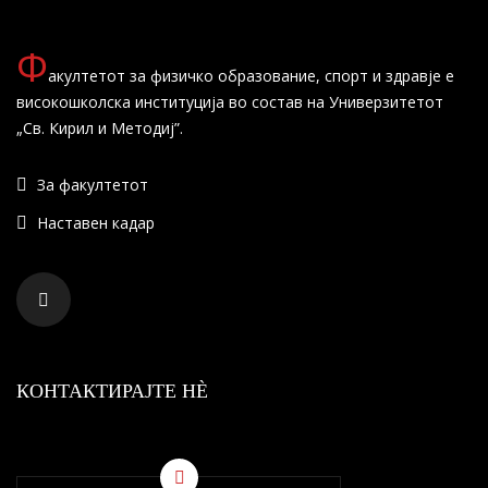
Ф
акултетот за физичко образование, спорт и здравје е
високошколска институција во состав на Универзитетот
„Св. Кирил и Методиј”.
За факултетот
Наставен кадар
КОНТАКТИРАЈТЕ НÈ