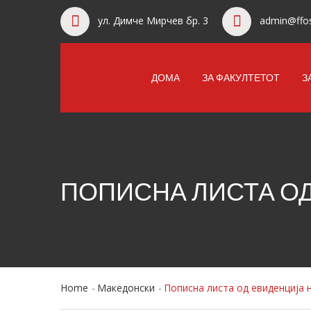
ул. Димче Мирчев бр. 3
admin@ffos
ДОМА
ЗА ФАКУЛТЕТОТ
З
ПОПИСНА ЛИСТА О
Home
Македонски
Пописна листа од евиденција 