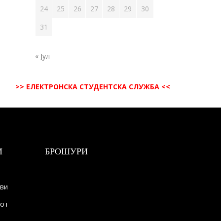
24
25
26
27
28
29
30
31
« Јул
>> ЕЛЕКТРОНСКА СТУДЕНТСКА СЛУЖБА <<
И
БРОШУРИ
ови
тот