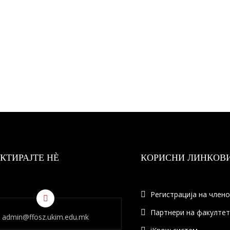
КТИРАЈТЕ НÈ
КОРИСНИ ЛИНКОВ
Регистрација на член
Партнери на факулте
admin@ffosz.ukim.edu.mk