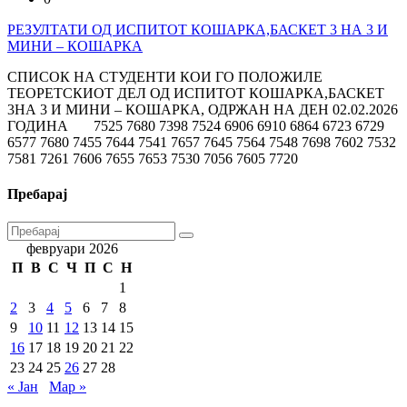
РЕЗУЛТАТИ ОД ИСПИТОТ КОШАРКА,БАСКЕТ 3 НА 3 И
МИНИ – КОШАРКА
СПИСОК НА СТУДЕНТИ КОИ ГО ПОЛОЖИЛЕ
ТЕОРЕТСКИОТ ДЕЛ ОД ИСПИТОТ КОШАРКА,БАСКЕТ
3НА 3 И МИНИ – КОШАРКА, ОДРЖАН НА ДЕН 02.02.2026
ГОДИНА 7525 7680 7398 7524 6906 6910 6864 6723 6729
6577 7680 7455 7644 7541 7657 7645 7564 7548 7698 7602 7532
7581 7261 7606 7655 7653 7530 7056 7605 7720
Пребарај
февруари 2026
П
В
С
Ч
П
С
Н
1
2
3
4
5
6
7
8
9
10
11
12
13
14
15
16
17
18
19
20
21
22
23
24
25
26
27
28
« Јан
Мар »