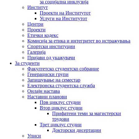
за социјална инклузија
Институт
Проекти на Институтот
Услуги на Институтот
Центри
Проекти
Етички кодекс
Комисија за етика и интегритет во истражувања
Спортски институции
Галерија
Пријави од укажувачи
За студенти
Факултетско студентско собрание
Генерациски групи
Запишување на семестар
Електронска студентска служба
Онлајн настава
Наставни планови
Прв циклус студии
Втор циклус студии
Прифатени теми за магистерски
трудови
Трет циклус студии
Докторски дисертации
Уписи