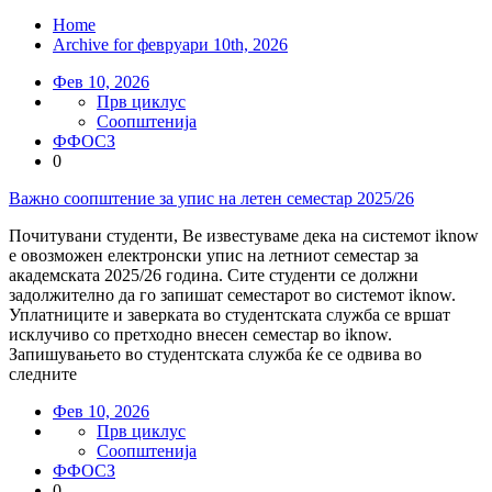
Home
Archive for февруари 10th, 2026
Фев 10, 2026
Прв циклус
Соопштенија
ФФОСЗ
0
Важно соопштение за упис на летен семестар 2025/26
Почитувани студенти, Ве известуваме дека на системот iknow
е овозможен електронски упис на летниот семестар за
академската 2025/26 година. Сите студенти се должни
задолжително да го запишат семестарот во системот iknow.
Уплатниците и заверката во студентската служба се вршат
исклучиво со претходно внесен семестар во iknow.
Запишувањето во студентската служба ќе се одвива во
следните
Фев 10, 2026
Прв циклус
Соопштенија
ФФОСЗ
0