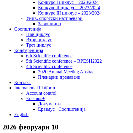
Конкурс I циклус – 2023/2024
Конкурс II циклус – 2023/2024
Конкурс III циклус – 2023/2024
Унив. спортски натпревари
Завршница
Соопштенија
Прв циклус
Втор циклус
Трет циклус
Конференција
6th Scientific conference
5th Scientific conference – RPESH2022
4th Scientific conference
2020 Annual Meeting Abstract
Пленарни предавачи
Контакт
International Platform
Account control
Erasmus+
Документи
Еразмус+ Соопштенија
English
2026 февруари 10