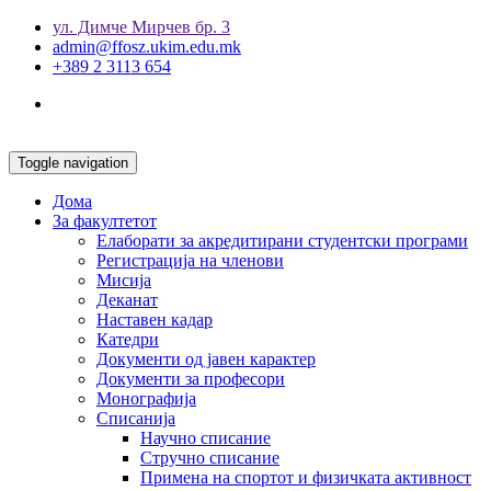
ул. Димче Мирчев бр. 3
admin@ffosz.ukim.edu.mk
+389 2 3113 654
Toggle navigation
Дома
За факултетот
Елаборати за акредитирани студентски програми
Регистрација на членови
Мисија
Деканат
Наставен кадар
Катедри
Документи од јавен карактер
Документи за професори
Монографија
Списанија
Научно списание
Стручно списание
Примена на спортот и физичката активност