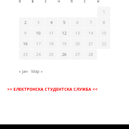
П
В
С
Ч
П
С
Н
1
2
3
4
5
6
7
8
9
10
11
12
13
14
15
16
17
18
19
20
21
22
23
24
25
26
27
28
« Јан
Мар »
>> ЕЛЕКТРОНСКА СТУДЕНТСКА СЛУЖБА <<