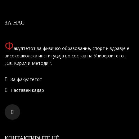
ЗА НАС
Ф
акултетот за физичко образование, спорт и здравје е
високошколска институција во состав на Универзитетот
„Св. Кирил и Методиј”.
За факултетот
Наставен кадар
КОНТАКТИРАЈТЕ НÈ