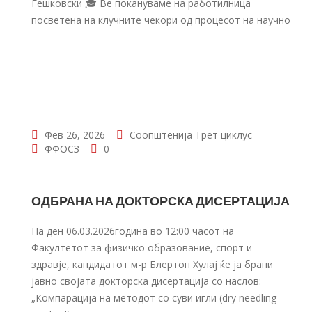
Гешковски 🎓 Ве покануваме на работилница
посветена на клучните чекори од процесот на научно
Фев 26, 2026
Соопштенија
Трет циклус
ФФОСЗ
0
ОДБРАНА НА ДОКТОРСКА ДИСЕРТАЦИЈА
На ден 06.03.2026година во 12:00 часот на
Факултетот за физичко образование, спорт и
здравје, кандидатот м-р Блертон Хулај ќе ја брани
јавно својата докторска дисертација со наслов:
„Компaрација на методот со суви игли (dry needling