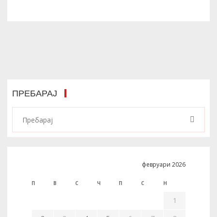
ПРЕБАРАЈ
февруари 2026
П
В
С
Ч
П
С
Н
1