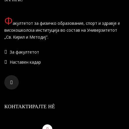
Ф
акултетот за физичко образование, спорт и здравје е
високошколска институција во состав на Универзитетот
„Св. Кирил и Методиј”.
За факултетот
Наставен кадар
КОНТАКТИРАЈТЕ НÈ