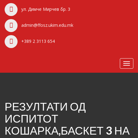
ул. Димче Мирчев бр. 3
admin@ffosz.ukim.edu.mk
+389 2 3113 654
Toggl
navig
РЕЗУЛТАТИ ОД
ИСПИТОТ
КОШАРКА,БАСКЕТ 3 НА