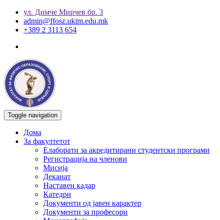
ул. Димче Мирчев бр. 3
admin@ffosz.ukim.edu.mk
+389 2 3113 654
Toggle navigation
Дома
За факултетот
Елаборати за акредитирани студентски програми
Регистрација на членови
Мисија
Деканат
Наставен кадар
Катедри
Документи од јавен карактер
Документи за професори