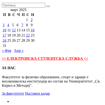
март 2025
П
В
С
Ч
П
С
Н
1
2
3
4
5
6
7
8
9
10
11
12
13
14
15
16
17
18
19
20
21
22
23
24
25
26
27
28
29
30
31
« Фев
Апр »
>> ЕЛЕКТРОНСКА СТУДЕНТСКА СЛУЖБА <<
ЗА НАС
Факултетот за физичко образование, спорт и здравје е
високошколска институција во состав на Универзитетот „Св.
Кирил и Методиј”.
За факултетот
Наставен кадар