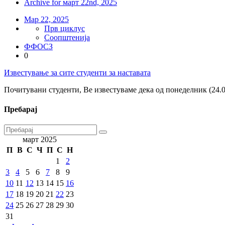
Archive for март 22nd, 2025
Мар 22, 2025
Прв циклус
Соопштенија
ФФОСЗ
0
Известување за сите студенти за наставата
Почитувани студенти, Ве известуваме дека од понеделник (24.
Пребарај
март 2025
П
В
С
Ч
П
С
Н
1
2
3
4
5
6
7
8
9
10
11
12
13
14
15
16
17
18
19
20
21
22
23
24
25
26
27
28
29
30
31