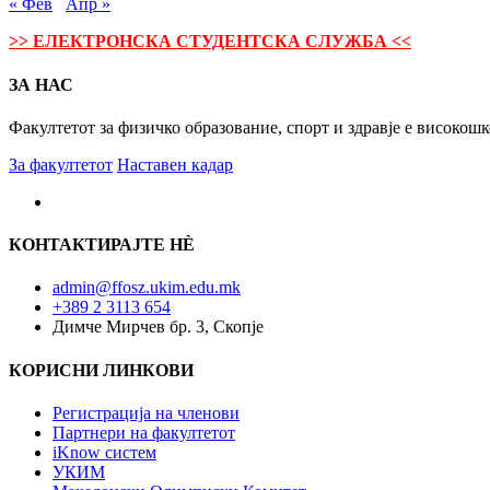
« Фев
Апр »
>> ЕЛЕКТРОНСКА СТУДЕНТСКА СЛУЖБА <<
ЗА НАС
Факултетот за физичко образование, спорт и здравје е високош
За факултетот
Наставен кадар
КОНТАКТИРАЈТЕ НÈ
admin@ffosz.ukim.edu.mk
+389 2 3113 654
Димче Мирчев бр. 3, Скопје
КОРИСНИ ЛИНКОВИ
Регистрација на членови
Партнери на факултетот
iKnow систем
УКИМ