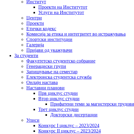
Институт
Проекти на Институтот
Услуги на Институтот
Центри
Проекти
Етички кодекс
Комисија за етика и интегритет во истражувања
Спортски институции
Галерија
Пријави од укажувачи
За студенти
Факултетско студентско собрание
Генерациски групи
Запишување на семестар
Електронска студентска служба
Онлајн настава
Наставни планови
Прв циклус студии
Втор циклус студии
Прифатени теми за магистерски трудов
Трет циклус студии
Докторски дисертации
Уписи
Конкурс I циклус – 2023/2024
Конкурс II циклус – 2023/2024