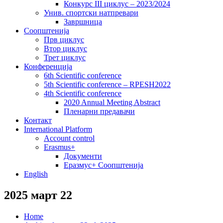
Конкурс III циклус – 2023/2024
Унив. спортски натпревари
Завршница
Соопштенија
Прв циклус
Втор циклус
Трет циклус
Конференција
6th Scientific conference
5th Scientific conference – RPESH2022
4th Scientific conference
2020 Annual Meeting Abstract
Пленарни предавачи
Контакт
International Platform
Account control
Erasmus+
Документи
Еразмус+ Соопштенија
English
2025 март 22
Home