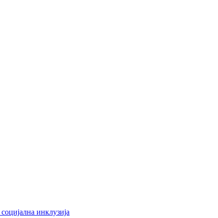
 социјална инклузија