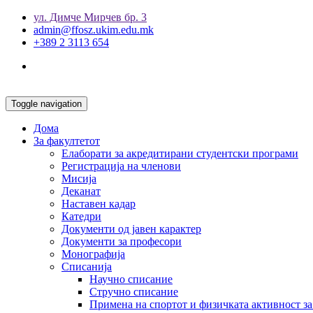
ул. Димче Мирчев бр. 3
admin@ffosz.ukim.edu.mk
+389 2 3113 654
Toggle navigation
Дома
За факултетот
Елаборати за акредитирани студентски програми
Регистрација на членови
Мисија
Деканат
Наставен кадар
Катедри
Документи од јавен карактер
Документи за професори
Монографија
Списанија
Научно списание
Стручно списание
Примена на спортот и физичката активност за