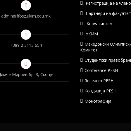
Регистрација на член
Партнери на факулте
admin@ffosz.ukim.edu.mk
iKnow систем
УКИМ
Македонски Олимписк
+389 2 3113 654
Комитет
Студентски правобран
Conference PESH
Димче Мирчев бр. 3, Скопје
Research PESH
Кондиција PESH
Монографија