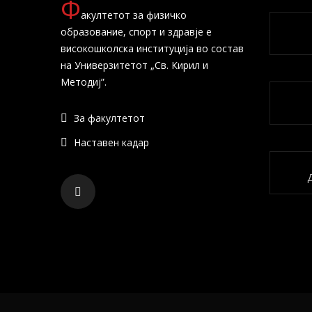
Ф
акултетот за физичко
образование, спорт и здравје е
високошколска институција во состав
на Универзитетот „Св. Кирил и
Методиј”.
За факултетот
Наставен кадар