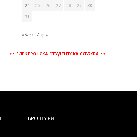
24
25
26
27
28
29
30
31
« Фев
Апр »
>> ЕЛЕКТРОНСКА СТУДЕНТСКА СЛУЖБА <<
И
БРОШУРИ