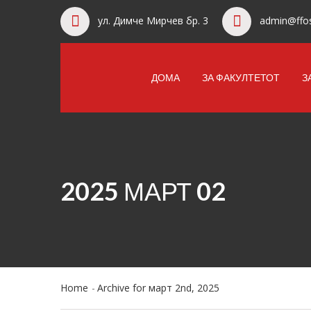
ул. Димче Мирчев бр. 3
admin@ffos
ДОМА
ЗА ФАКУЛТЕТОТ
З
2025 МАРТ 02
Home
Archive for март 2nd, 2025