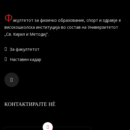
Ф
акултетот за физичко образование, спорт и здравје е
високошколска институција во состав на Универзитетот
„Св. Кирил и Методиј”.
За факултетот
Наставен кадар
КОНТАКТИРАЈТЕ НÈ