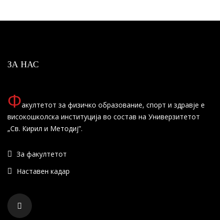
ЗА НАС
Ф
акултетот за физичко образование, спорт и здравје е
високошколска институција во состав на Универзитетот
„Св. Кирил и Методиј”.
За факултетот
Наставен кадар