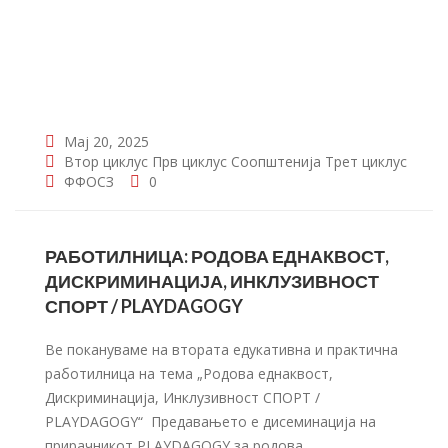
Мај 20, 2025
Втор циклус
Прв циклус
Соопштенија
Трет циклус
ФФОСЗ
0
РАБОТИЛНИЦА: РОДОВА ЕДНАКВОСТ,
ДИСКРИМИНАЦИЈА, ИНКЛУЗИВНОСТ
СПОРТ / PLAYDAGOGY
Ве покануваме на втората едукативна и практична
работилница на тема „Родова еднаквост,
Дискриминација, Инклузивност СПОРТ /
PLAYDAGOGY“ Предавањето е дисеминација на
прирачникот PLAYDAGOGY за родова