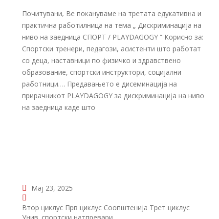
Почитувани, Ве покануваме на третата едукативна и
практична работилница на тема „ Дискриминација на
ниво на заедница СПОРТ / PLAYDAGOGY “ Корисно за:
Спортски тренери, педагози, асистенти што работат
со деца, наставници по физичко и здравствено
образование, спортски инструктори, социјални
работници…. Предавањето е дисеминација на
прирачникот PLAYDAGOGY за дискриминација на ниво
на заедница каде што
Мај 23, 2025
Втор циклус
Прв циклус
Соопштенија
Трет циклус
Унив. спортски натпревари