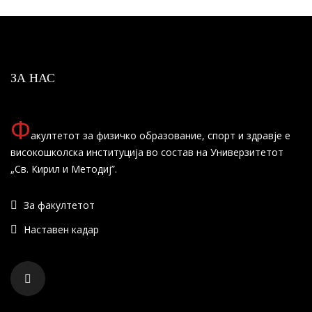
ЗА НАС
Ф
акултетот за физичко образование, спорт и здравје е
високошколска институција во состав на Универзитетот
„Св. Кирил и Методиј”.
За факултетот
Наставен кадар