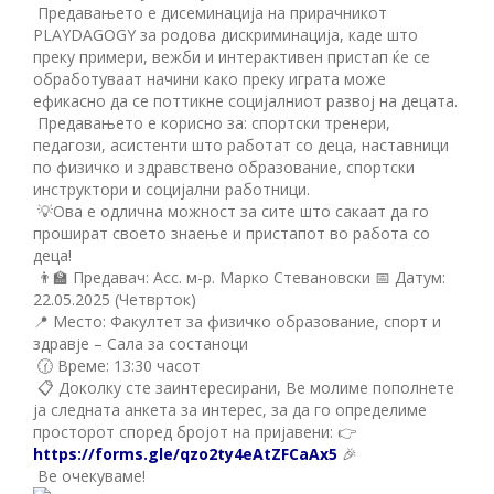
Предавањето е дисеминација на прирачникот
PLAYDAGOGY за родова дискриминација, каде што
преку примери, вежби и интерактивен пристап ќе се
обработуваат начини како преку играта може
ефикасно да се поттикне социјалниот развој на децата.
Предавањето е корисно за: спортски тренери,
педагози, асистенти што работат со деца, наставници
по физичко и здравствено образование, спортски
инструктори и социјални работници.
💡Ова е одлична можност за сите што сакаат да го
прошират своето знаење и пристапот во работа со
деца!
👨‍🏫 Предавач: Асс. м-р. Марко Стевановски 📅 Датум:
22.05.2025 (Четврток)
📍 Место: Факултет за физичко образование, спорт и
здравје – Сала за состаноци
🕜 Време: 13:30 часот
📋 Доколку сте заинтересирани, Ве молиме пополнете
ја следната анкета за интерес, за да го определиме
просторот според бројот на пријавени: 👉
https://forms.gle/qzo2ty4eAtZFCaAx5
🎉
Ве очекуваме!