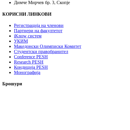
Димче Мирчев бр. 3, Скопје
КОРИСНИ ЛИНКОВИ
Регистрација на членови
Партнери на факултетот
iKnow систем
УКИМ
Македонски Олимписки Комитет
Студентски правобранител
Conference PESH
Research PESH
Кондиција PESH
Монографија
Брошури