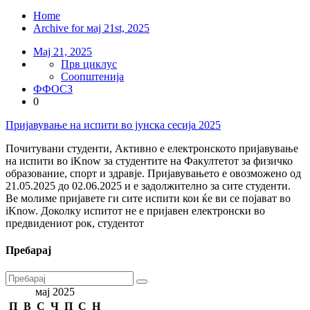
Home
Archive for мај 21st, 2025
Мај 21, 2025
Прв циклус
Соопштенија
ФФОСЗ
0
Пријавување на испити во јунска сесија 2025
Почитувани студенти, Активно е електронското пријавување
на испити во iKnow за студентите на Факултетот за физичко
образование, спорт и здравје. Пријавувањето е овозможено од
21.05.2025 до 02.06.2025 и е задолжително за сите студенти.
Ве молиме пријавете ги сите испити кои ќе ви се појават во
iKnow. Доколку испитот не е пријавен електронски во
предвидениот рок, студентот
Пребарај
мај 2025
П
В
С
Ч
П
С
Н