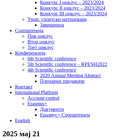
Конкурс I циклус – 2023/2024
Конкурс II циклус – 2023/2024
Конкурс III циклус – 2023/2024
Унив. спортски натпревари
Завршница
Соопштенија
Прв циклус
Втор циклус
Трет циклус
Конференција
6th Scientific conference
5th Scientific conference – RPESH2022
4th Scientific conference
2020 Annual Meeting Abstract
Пленарни предавачи
Контакт
International Platform
Account control
Erasmus+
Документи
Еразмус+ Соопштенија
English
2025 мај 21