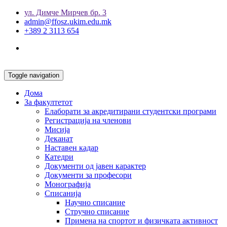
ул. Димче Мирчев бр. 3
admin@ffosz.ukim.edu.mk
+389 2 3113 654
Toggle navigation
Дома
За факултетот
Елаборати за акредитирани студентски програми
Регистрација на членови
Мисија
Деканат
Наставен кадар
Катедри
Документи од јавен карактер
Документи за професори
Монографија
Списанија
Научно списание
Стручно списание
Примена на спортот и физичката активност