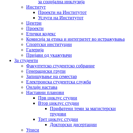
за социјална инклузија
Институт
Проекти на Институтот
Услуги на Институтот
Центри
Проекти
Етички кодекс
Комисија за етика и интегритет во истражувања
Спортски институции
Галерија
Пријави од укажувачи
За студенти
Факултетско студентско собрание
Генерациски групи
Запишување на семестар
Електронска студентска служба
Онлајн настава
Наставни планови
Прв циклус студии
Втор циклус студии
Прифатени теми за магистерски
трудови
Трет циклус студии
Докторски дисертации
Уписи