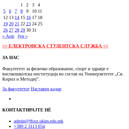
1
2
3
4
5
6
7
8
9
10
11
12
13
14
15
16
17
18
19
20
21
22
23
24
25
26
27
28
29
30
31
« Апр
Јун »
>> ЕЛЕКТРОНСКА СТУДЕНТСКА СЛУЖБА <<
ЗА НАС
Факултетот за физичко образование, спорт и здравје е
високошколска институција во состав на Универзитетот „Св.
Кирил и Методиј”.
За факултетот
Наставен кадар
КОНТАКТИРАЈТЕ НÈ
admin@ffosz.ukim.edu.mk
+389 2 3113 654