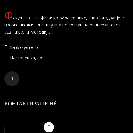
Ф
акултетот за физичко образование, спорт и здравје е
високошколска институција во состав на Универзитетот
„Св. Кирил и Методиј”.
За факултетот
Наставен кадар
КОНТАКТИРАЈТЕ НÈ