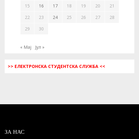
15
16
17
18
19
20
21
22
23
24
25
26
27
28
29
30
« Мај
Јул »
>> ЕЛЕКТРОНСКА СТУДЕНТСКА СЛУЖБА <<
ЗА НАС