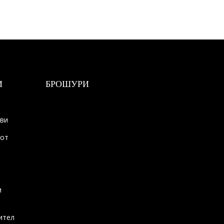
И
БРОШУРИ
ови
тот
и
ител