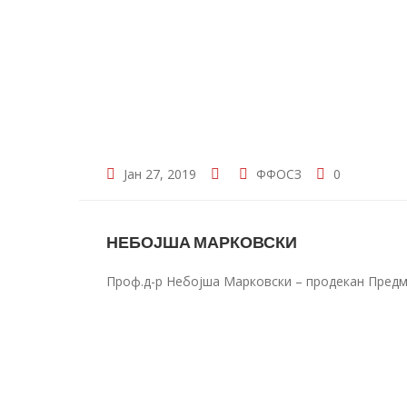
Јан 27, 2019
ФФОСЗ
0
НЕБОЈША МАРКОВСКИ
Проф.д-р Небојша Марковски – продекан Предм