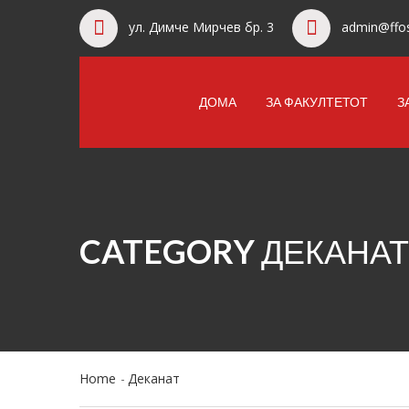
ул. Димче Мирчев бр. 3
admin@ffos
ДОМА
ЗА ФАКУЛТЕТОТ
З
CATEGORY ДЕКАНАТ
Home
Деканат