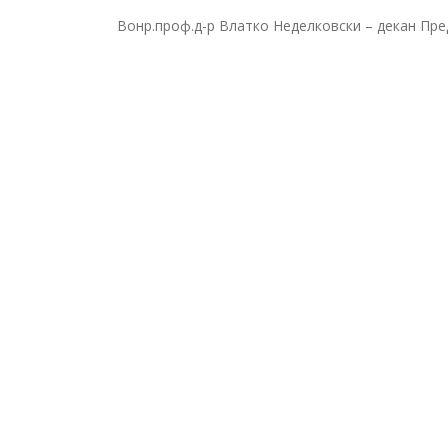
Вонр.проф.д-р Влатко Неделковски – декан Пр