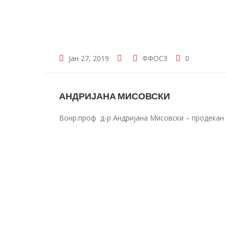
Јан 27, 2019
ФФОСЗ
0
АНДРИЈАНА МИСОВСКИ
Вонр.проф д-р Андријана Мисовски – продека