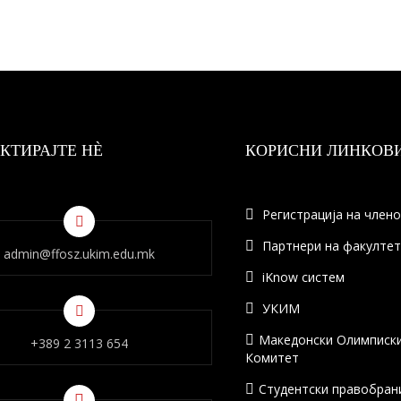
КТИРАЈТЕ НÈ
КОРИСНИ ЛИНКОВ
Регистрација на член
Партнери на факулте
admin@ffosz.ukim.edu.mk
iKnow систем
УКИМ
Македонски Олимписк
+389 2 3113 654
Комитет
Студентски правобран