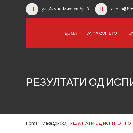
ул. Димче Мирчев бр. 3
admin@ffos
ДОМА
ЗА ФАКУЛТЕТОТ
З
РЕЗУЛТАТИ ОД ИСП
Home
Македонски
РЕЗУЛТАТИ ОД ИСПИТОТ ПО 