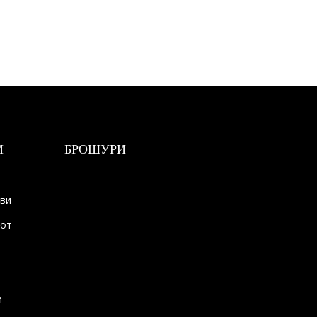
И
БРОШУРИ
ови
тот
и