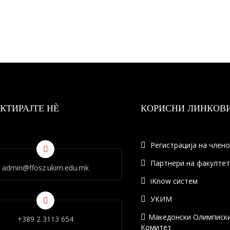
КТИРАЈТЕ НÈ
КОРИСНИ ЛИНКОВ
Регистрација на член
Партнери на факулте
admin@ffosz.ukim.edu.mk
iKnow систем
УКИМ
Македонски Олимписк
+389 2 3113 654
Комитет