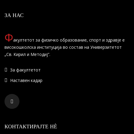
ЗА НАС
Ф
акултетот за физичко образование, спорт и здравје е
високошколска институција во состав на Универзитетот
„Св. Кирил и Методиј”.
За факултетот
Наставен кадар
КОНТАКТИРАЈТЕ НÈ