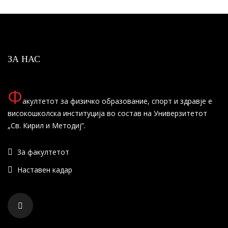
ЗА НАС
Ф
акултетот за физичко образование, спорт и здравје е
високошколска институција во состав на Универзитетот
„Св. Кирил и Методиј”.
За факултетот
Наставен кадар