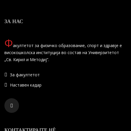
ЗА НАС
Ф
акултетот за физичко образование, спорт и здравје е
високошколска институција во состав на Универзитетот
„Св. Кирил и Методиј”.
За факултетот
Наставен кадар
КОНТАКТИРАЈТЕ НÈ