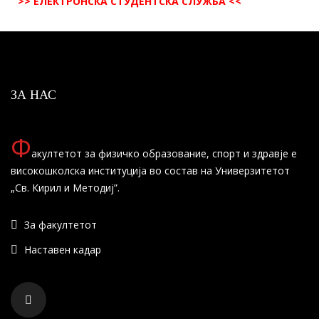
>> ЕЛЕКТРОНСКА СТУДЕНТСКА СЛУЖБА <<
ЗА НАС
Ф
акултетот за физичко образование, спорт и здравје е
високошколска институција во состав на Универзитетот
„Св. Кирил и Методиј”.
За факултетот
Наставен кадар