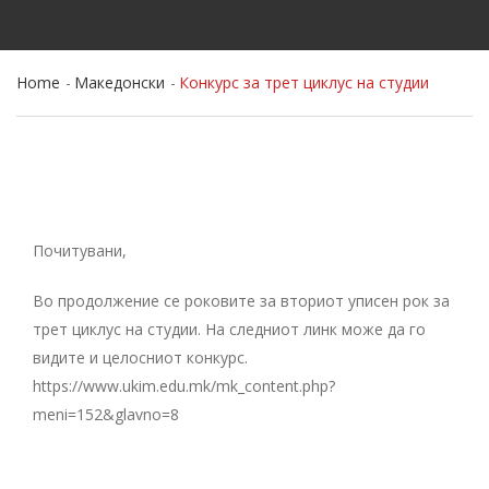
Home
Македонски
Конкурс за трет циклус на студии
Почитувани,
Во продолжение се роковите за вториот уписен рок за
трет циклус на студии. На следниот линк може да го
видите и целосниот конкурс.
https://www.ukim.edu.mk/mk_content.php?
meni=152&glavno=8