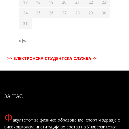
17
18
19
20
21
22
23
24
25
26
27
28
29
30
31
« Јул
>> ЕЛЕКТРОНСКА СТУДЕНТСКА СЛУЖБА <<
ЗА НАС
Ф
акултетот за физичко образование, спорт и здравје е
високошколска институција во состав на Универзитетот