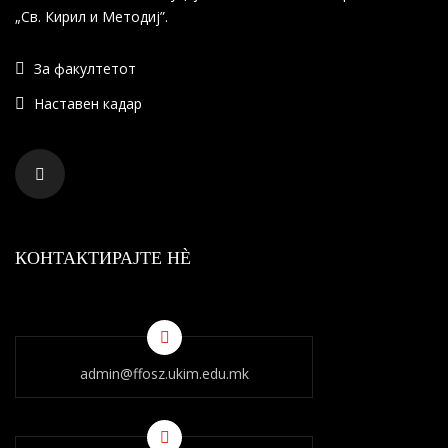
„Св. Кирил и Методиј”.
За факултетот
Наставен кадар
КОНТАКТИРАЈТЕ НÈ
admin@ffosz.ukim.edu.mk