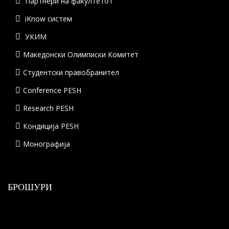
Партнери на факултетот
iKnow систем
УКИМ
Македонски Олимписки Комитет
Студентски правобранител
Conference PESH
Research PESH
Кондиција PESH
Монографија
БРОШУРИ