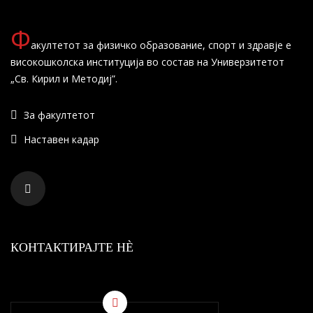
Ф
акултетот за физичко образование, спорт и здравје е
високошколска институција во состав на Универзитетот
„Св. Кирил и Методиј”.
За факултетот
Наставен кадар
КОНТАКТИРАЈТЕ НÈ